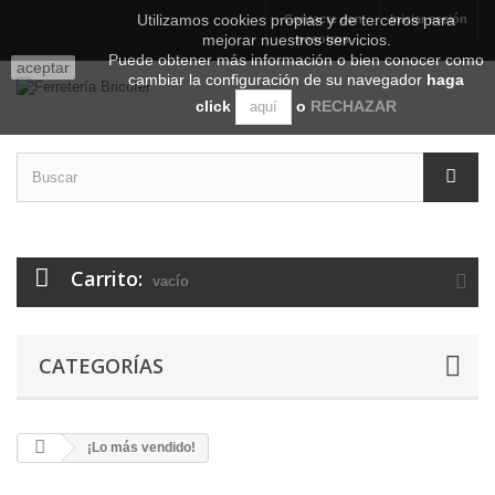
Utilizamos cookies propias y de terceros para
Contacte con
Iniciar sesión
mejorar nuestros servicios.
nosotros
Puede obtener más información o bien conocer como
aceptar
cambiar la configuración de su navegador
haga
click
o
RECHAZAR
aquí
Carrito:
vacío
CATEGORÍAS
¡Lo más vendido!