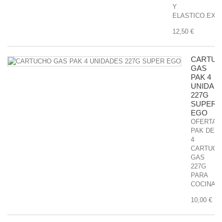
Y
ELASTICO.EXCE
12,50 €
CARTU
GAS
PAK 4
UNIDAD
227G
SUPER
EGO
OFERTA
PAK DE
4
CARTUCH
GAS
227G
PARA
COCINA.
10,00 €