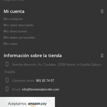
Mi cuenta
Mis compras
Mis vales descuento
Mis direcciones
Mis datos personales
Mis vales
Información sobre la tienda
Nuestra dirección, Av. Castelao, 15250 Muros, A Coruña Galicia -
España
Llámanos ahora:
981 82 74 07
Email:
info@ferreteriabricofer.com