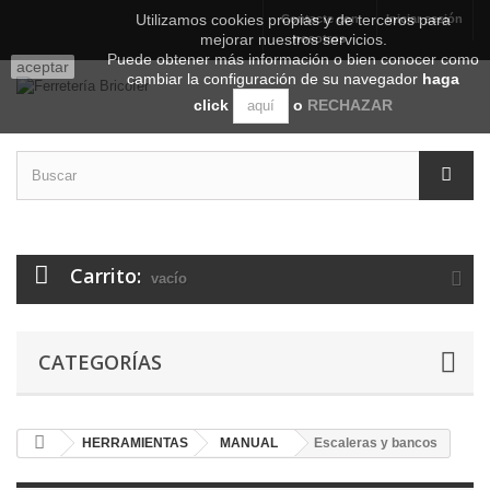
Utilizamos cookies propias y de terceros para
Contacte con
Iniciar sesión
mejorar nuestros servicios.
nosotros
Puede obtener más información o bien conocer como
aceptar
cambiar la configuración de su navegador
haga
click
o
RECHAZAR
aquí
Carrito:
vacío
CATEGORÍAS
HERRAMIENTAS
MANUAL
Escaleras y bancos