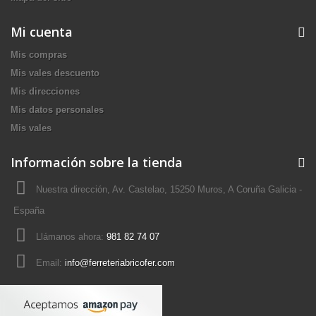
Mi cuenta
Mis compras
Mis vales descuento
Mis direcciones
Mis datos personales
Mis vales
Información sobre la tienda
Nuestra dirección, Av. Castelao, 15250 Muros, A Coruña Galicia -
España
Llámanos ahora:
981 82 74 07
Email:
info@ferreteriabricofer.com