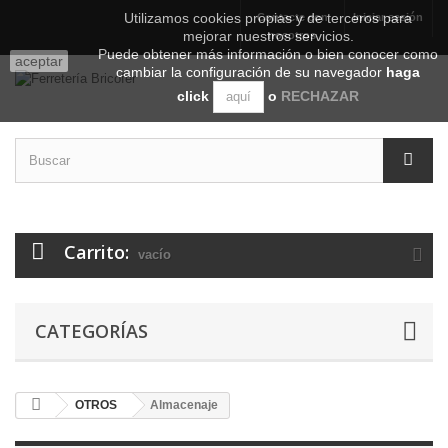
Utilizamos cookies propias y de terceros para
Contacte con
Iniciar sesión
mejorar nuestros servicios.
nosotros
Puede obtener más información o bien conocer como
aceptar
cambiar la configuración de su navegador
haga
click
o
RECHAZAR
aquí
Carrito:
vacío
CATEGORÍAS
OTROS
Almacenaje