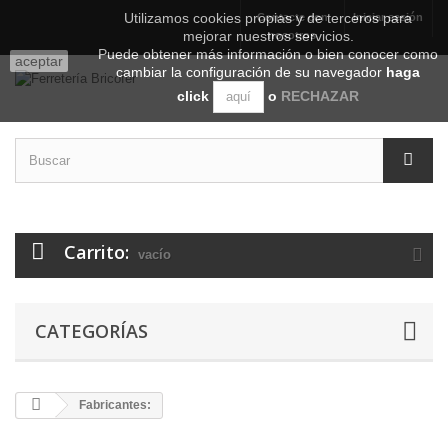
Utilizamos cookies propias y de terceros para
Contacte con
Iniciar sesión
mejorar nuestros servicios.
nosotros
Puede obtener más información o bien conocer como
aceptar
cambiar la configuración de su navegador
haga
click
o
RECHAZAR
aquí
Carrito:
vacío
CATEGORÍAS
Fabricantes: