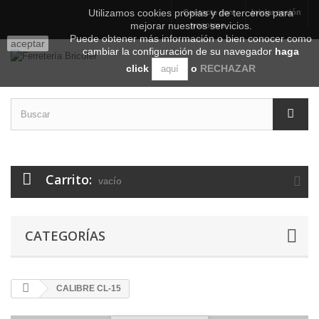
Utilizamos cookies propias y de terceros para
Contacte con
Iniciar sesión
mejorar nuestros servicios.
nosotros
Puede obtener más información o bien conocer como
aceptar
cambiar la configuración de su navegador
haga
click
o
RECHAZAR
aquí
Carrito:
vacío
CATEGORÍAS
CALIBRE CL-15