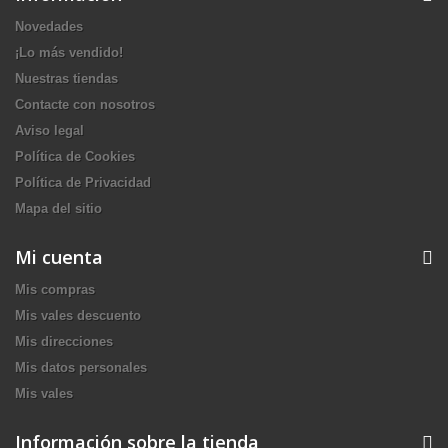
Novedades
¡Lo más vendido!
Nuestras tiendas
Contacte con nosotros
Aviso legal
Política de Cookies
Política de Privacidad
Mapa del sitio
Mi cuenta
Mis compras
Mis vales descuento
Mis direcciones
Mis datos personales
Mis vales
Información sobre la tienda