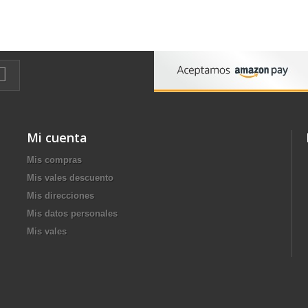
Mi cuenta
Mis compras
Mis vales descuento
Mis direcciones
Mis datos personales
Mis vales