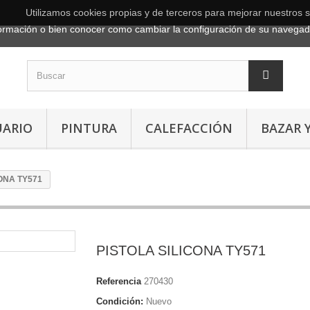
Utilizamos cookies propias y de terceros para mejorar nuestros s
ormación o bien conocer como cambiar la configuración de su navega
UARIO
PINTURA
CALEFACCIÓN
BAZAR 
ONA TY571
PISTOLA SILICONA TY571
Referencia
270430
Condición:
Nuevo