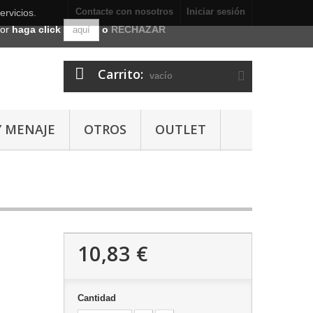
Contacte con nosotros
Iniciar sesión
ervicios.
dor
haga click
o
RECHAZAR
aquí
Carrito:
vacío
Y MENAJE
OTROS
OUTLET
10,83 €
Cantidad