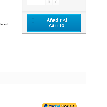
Añadir al
terest
carrito