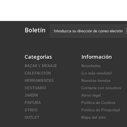
Boletín
Categorías
Información
BAZAR Y MENAJE
Novedades
CALEFACCIÓN
¡Lo más vendido!
HERRAMIENTAS
Nuestras tiendas
VESTUARIO
Contacte con nosotros
JARDÍN
Aviso legal
PINTURA
Política de Cookies
OTROS
Política de Privacidad
OUTLET
Mapa del sitio