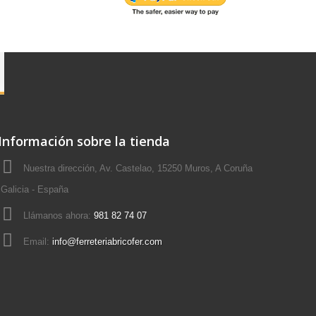
Información sobre la tienda
Nuestra dirección, Av. Castelao, 15250 Muros, A Coruña
Galicia - España
Llámanos ahora:
981 82 74 07
Email:
info@ferreteriabricofer.com