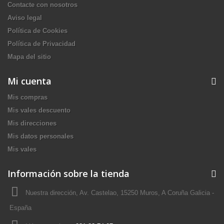
Contacte con nosotros
Aviso legal
Política de Cookies
Política de Privacidad
Mapa del sitio
Mi cuenta
Mis compras
Mis vales descuento
Mis direcciones
Mis datos personales
Mis vales
Información sobre la tienda
Nuestra dirección, Av. Castelao, 15250 Muros, A Coruña Galicia -
España