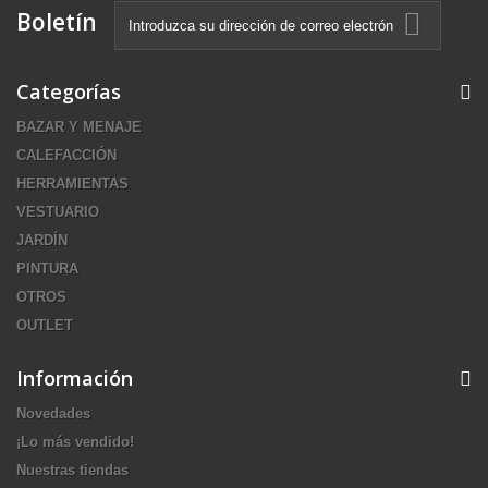
Boletín
Categorías
BAZAR Y MENAJE
CALEFACCIÓN
HERRAMIENTAS
VESTUARIO
JARDÍN
PINTURA
OTROS
OUTLET
Información
Novedades
¡Lo más vendido!
Nuestras tiendas