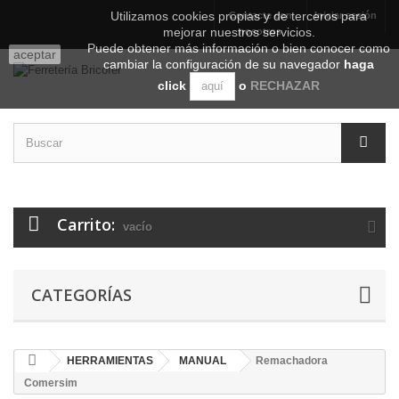
Utilizamos cookies propias y de terceros para
Contacte con
Iniciar sesión
mejorar nuestros servicios.
nosotros
Puede obtener más información o bien conocer como
aceptar
cambiar la configuración de su navegador
haga
click
o
RECHAZAR
aquí
Carrito:
vacío
CATEGORÍAS
HERRAMIENTAS
MANUAL
Remachadora
Comersim