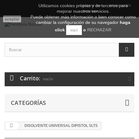
Utilizamos cookies propias y de terceros para
Contacte con
Iniciar sesión
mejorar nuestros servicios.
nosotros
Puede obtener más información o bien conocer como
aceptar
cambiar la configuración de su navegador
haga
click
o
RECHAZAR
aquí
Carrito:
vacío
CATEGORÍAS
DISOLVENTE UNIVERSAL DIPISTOL 5LTS