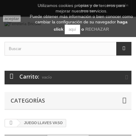
Utilizamos cookies propias y de terceros para
Contacte con
Iniciar sesión
mejorar nuestros servicios.
nosotros
Puede obtener más información o bien conocer como
aceptar
cambiar la configuración de su navegador
haga
click
o
RECHAZAR
aquí
Carrito:
vacío
CATEGORÍAS
JUEGO LLAVES VASO