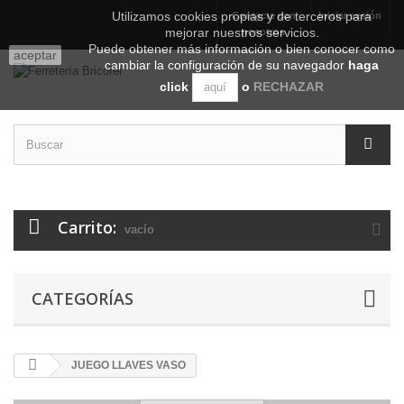
Utilizamos cookies propias y de terceros para
Contacte con
Iniciar sesión
mejorar nuestros servicios.
nosotros
Puede obtener más información o bien conocer como
aceptar
cambiar la configuración de su navegador
haga
click
o
RECHAZAR
aquí
Carrito:
vacío
CATEGORÍAS
JUEGO LLAVES VASO