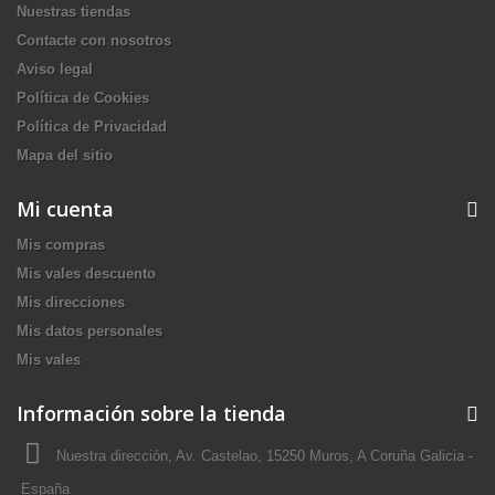
Nuestras tiendas
Contacte con nosotros
Aviso legal
Política de Cookies
Política de Privacidad
Mapa del sitio
Mi cuenta
Mis compras
Mis vales descuento
Mis direcciones
Mis datos personales
Mis vales
Información sobre la tienda
Nuestra dirección, Av. Castelao, 15250 Muros, A Coruña Galicia -
España