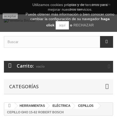
Utilizamos cookies propias y de terceros para
Contacte con
Iniciar sesión
mejorar nuestros servicios.
nosotros
Puede obtener más información o bien conocer como
aceptar
cambiar la configuración de su navegador
haga
click
o
RECHAZAR
aquí
Carrito:
vacío
CATEGORÍAS
HERRAMIENTAS
ELÉCTRICA
CEPILLOS
CEPILLO GHO 15-82 ROBERT BOSCH