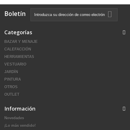
Boletín
Categorías
BAZAR Y MENAJE
CALEFACCIÓN
HERRAMIENTAS
VESTUARIO
JARDÍN
PINTURA
OTROS
OUTLET
Información
Novedades
¡Lo más vendido!