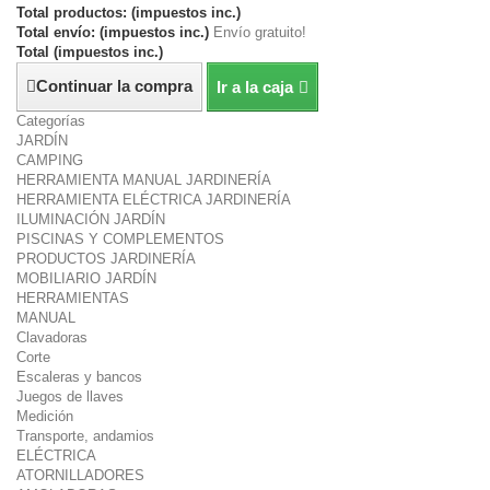
Total productos: (impuestos inc.)
Total envío: (impuestos inc.)
Envío gratuito!
Total (impuestos inc.)
Continuar la compra
Ir a la caja
Categorías
JARDÍN
CAMPING
HERRAMIENTA MANUAL JARDINERÍA
HERRAMIENTA ELÉCTRICA JARDINERÍA
ILUMINACIÓN JARDÍN
PISCINAS Y COMPLEMENTOS
PRODUCTOS JARDINERÍA
MOBILIARIO JARDÍN
HERRAMIENTAS
MANUAL
Clavadoras
Corte
Escaleras y bancos
Juegos de llaves
Medición
Transporte, andamios
ELÉCTRICA
ATORNILLADORES