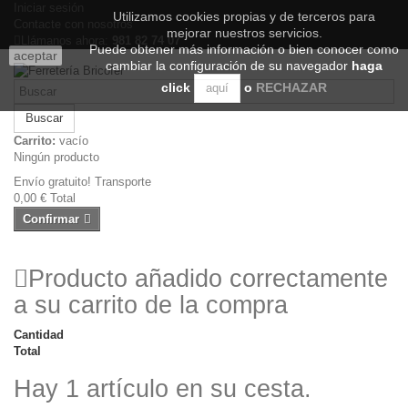
Iniciar sesión
Utilizamos cookies propias y de terceros para
Contacte con nosotros
mejorar nuestros servicios.
Llámanos ahora:
981 82 74 07
Puede obtener más información o bien conocer como
aceptar
cambiar la configuración de su navegador
haga
click
o
RECHAZAR
aquí
Buscar
Carrito:
vacío
Ningún producto
Envío gratuito!
Transporte
0,00 €
Total
Confirmar
Producto añadido correctamente
a su carrito de la compra
Cantidad
Total
Hay 1 artículo en su cesta.